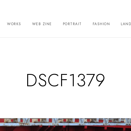
WORKS
WEB ZINE
PORTRAIT
FASHION
LAN
DSCF1379